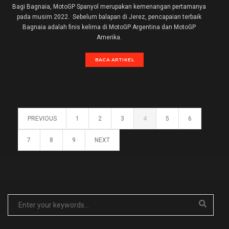
Bagi Bagnaia, MotoGP Spanyol merupakan kemenangan pertamanya
pada musim 2022. Sebelum balapan di Jerez, pencapaian terbaik
Bagnaia adalah finis kelima di MotoGP Argentina dan MotoGP
Amerika.
BACA ARTIKEL
PREVIOUS
1
2
3
4
5
6
7
8
9
NEXT