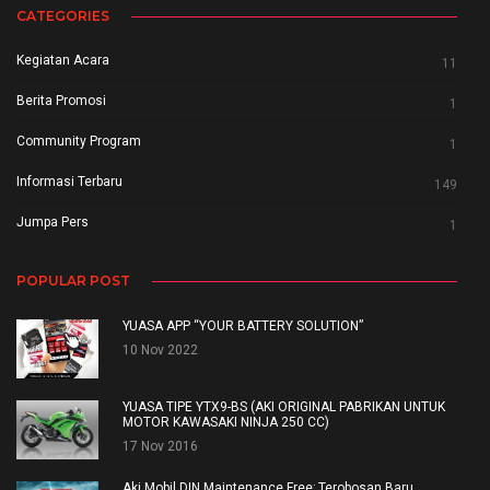
CATEGORIES
Kegiatan Acara
11
Berita Promosi
1
Community Program
1
Informasi Terbaru
149
Jumpa Pers
1
POPULAR POST
YUASA APP “YOUR BATTERY SOLUTION”
10 Nov 2022
YUASA TIPE YTX9-BS (AKI ORIGINAL PABRIKAN UNTUK
MOTOR KAWASAKI NINJA 250 CC)
17 Nov 2016
Aki Mobil DIN Maintenance Free; Terobosan Baru