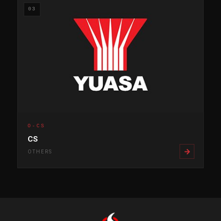
03
O-CS
CS
OTHERS