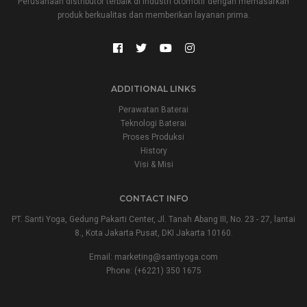
Perusahaan distributor terbaik di industri otomotif dengan memasarkan
produk berkualitas dan memberikan layanan prima.
ADDITIONAL LINKS
Perawatan Baterai
Teknologi Baterai
Proses Produksi
History
Visi & Misi
CONTACT INFO
PT. Santi Yoga, Gedung Pakarti Center, Jl. Tanah Abang III, No. 23 - 27, lantai
8., Kota Jakarta Pusat, DKI Jakarta 10160.
Email:
marketing@santiyoga.com
Phone: (+6221) 350 1675