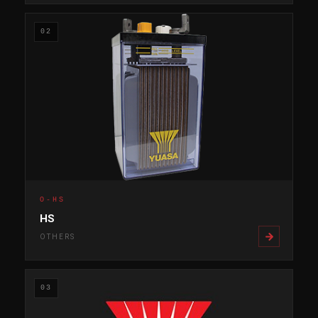
02
O-HS
HS
OTHERS
03