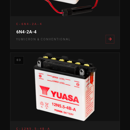
C-6N4-2A-4
6N4-2A-4
YUMICRON & CONVENTIONAL
03
C-12N5.5-4B-A