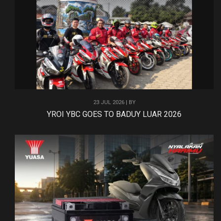
23 JUL 2026 | BY
YROI YBC GOES TO BADUY LUAR 2026