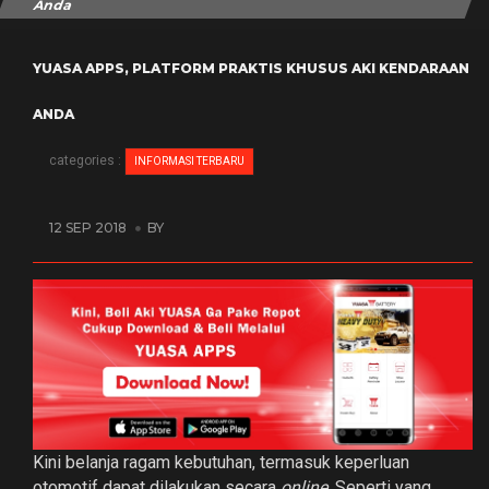
Anda
YUASA APPS, PLATFORM PRAKTIS KHUSUS AKI KENDARAAN
ANDA
categories :
INFORMASI TERBARU
12 SEP 2018
BY
Kini belanja ragam kebutuhan, termasuk keperluan
otomotif dapat dilakukan secara
online
. Seperti yang