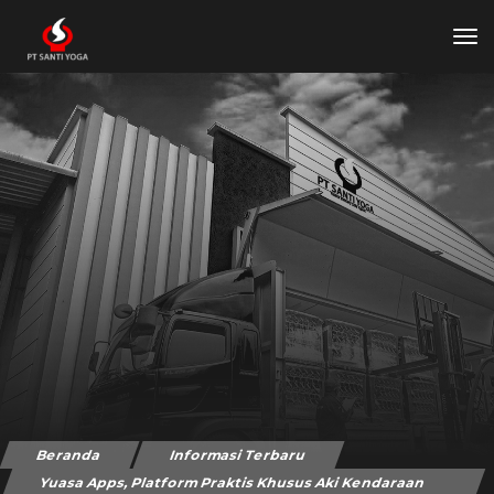
tog
Beranda
Informasi Terbaru
Yuasa Apps, Platform Praktis Khusus Aki Kendaraan