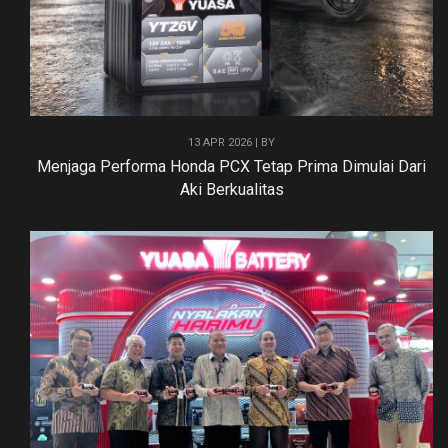
13 APR 2026 | BY
Menjaga Performa Honda PCX Tetap Prima Dimulai Dari
Aki Berkualitas