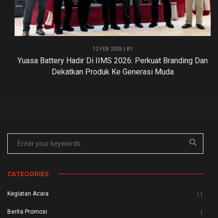
12 FEB 2026 | BY
Yuasa Battery Hadir Di IIMS 2026: Perkuat Branding Dan
Dekatkan Produk Ke Generasi Muda
CATEGORIES
Kegiatan Acara
11
Berita Promosi
1