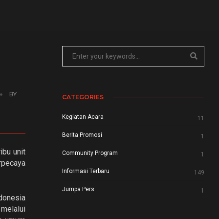
BY
CATEGORIES
Kegiatan Acara
11
Berita Promosi
1
ibu unit
Community Program
1
erpecaya
Informasi Terbaru
149
Jumpa Pers
1
ndonesia
 melalui