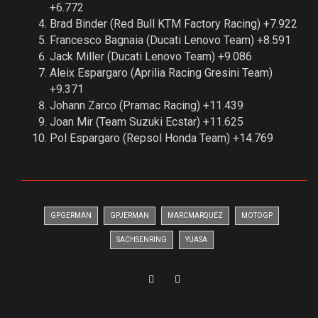
+6.772
Brad Binder (Red Bull KTM Factory Racing) +7.922
Francesco Bagnaia (Ducati Lenovo Team) +8.591
Jack Miller (Ducati Lenovo Team) +9.086
Aleix Espargaro (Aprilia Racing Gresini Team)
+9.371
Johann Zarco (Pramac Racing) +11.439
Joan Mir (Team Suzuki Ecstar) +11.625
Pol Espargaro (Repsol Honda Team) +14.769
GPGERMAN
GPJERMAN
MARCMARQUEZ
MOTOGP
SACHSENRING
YUASA