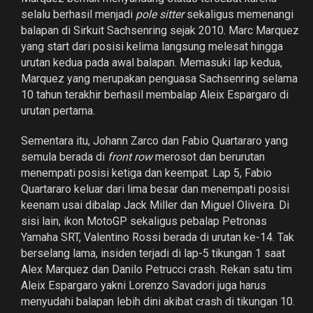
selalu berhasil menjadi
pole sitter
sekaligus memenangi
balapan di Sirkuit Sachsenring sejak 2010. Marc Marquez
yang start dari posisi kelima langsung melesat hingga
urutan kedua pada awal balapan. Memasuki lap kedua,
Marquez yang merupakan penguasa Sachsenring selama
10 tahun terakhir berhasil membalap Aleix Espargaro di
urutan pertama.
Sementara itu, Johann Zarco dan Fabio Quartararo yang
semula berada di
front row
merosot dan berurutan
menempati posisi ketiga dan keempat. Lap 5, Fabio
Quartararo keluar dari lima besar dan menempati posisi
keenam usai dibalap Jack Miller dan Miguel Oliveira. Di
sisi lain, ikon MotoGP sekaligus pebalap Petronas
Yamaha SRT, Valentino Rossi berada di urutan ke-14. Tak
berselang lama, insiden terjadi di lap-5 tikungan 1 saat
Alex Marquez dan Danilo Petrucci crash. Rekan satu tim
Aleix Espargaro yakni Lorenzo Savadori juga harus
menyudahi balapan lebih dini akibat crash di tikungan 10.