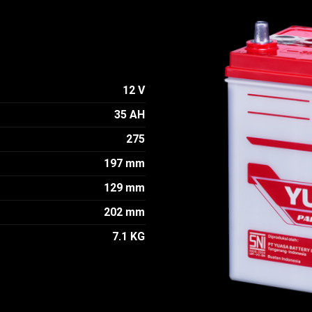
12 V
35 AH
275
197 mm
129 mm
202 mm
7.1 KG