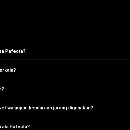
asa Pafecta?
erkala?
h?
wet walaupun kendaraan jarang digunakan?
 aki Pafecta?