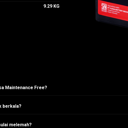
9.29 KG
asa Maintenance Free?
k berkala?
mulai melemah?