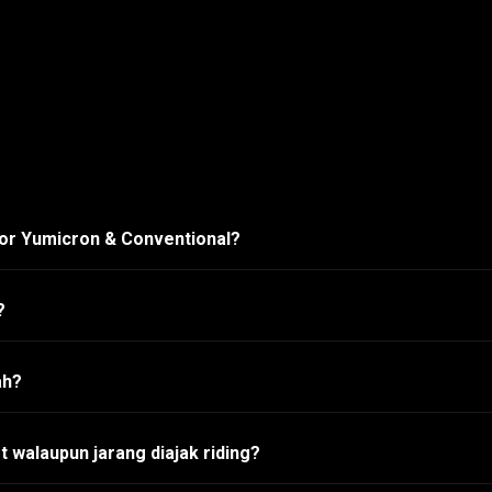
tor Yumicron & Conventional?
?
ah?
 walaupun jarang diajak riding?