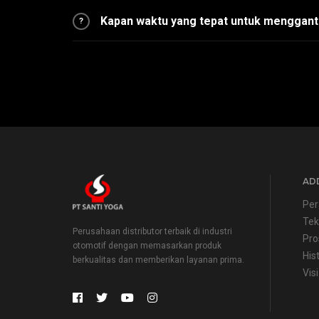
Kapan waktu yang tepat untuk mengganti 
?
ADD
Per
Tek
Perusahaan distributor terbaik di industri
Pro
otomotif dengan memasarkan produk
His
berkualitas dan memberikan layanan prima.
Visi