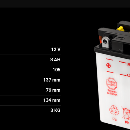
12 V
8 AH
105
137 mm
76 mm
134 mm
3 KG