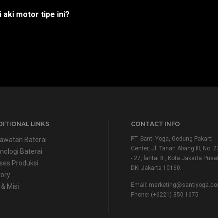
aki motor tipe ini?
ITIONAL LINKS
CONTACT INFO
PT. Santi Yoga, Gedung Pakarti
awatan Baterai
Center, Jl. Tanah Abang III, No. 2
nologi Baterai
- 27, lantai 8., Kota Jakarta Pusat
ses Produksi
DKI Jakarta 10160.
tory
Email:
marketing@santiyoga.c
 & Misi
Phone: (+6221) 350 1675