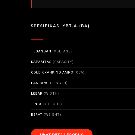
SPESIFIKASI YB7-A-(BA)
TEGANGAN
(VOLTAGE)
KAPASITAS
(CAPACITY)
COLD CRANKING AMPS
(CCA)
PANJANG
(LENGTH)
LEBAR
(WIDTH)
TINGGI
(HEIGHT)
BERAT
(WEIGHT)
LIHAT DETAIL PRODUK