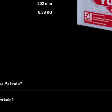
202 mm
8.38 KG
asa Pafecta?
erkala?