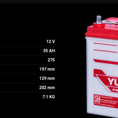
12 V
35 AH
275
197 mm
129 mm
202 mm
7.1 KG