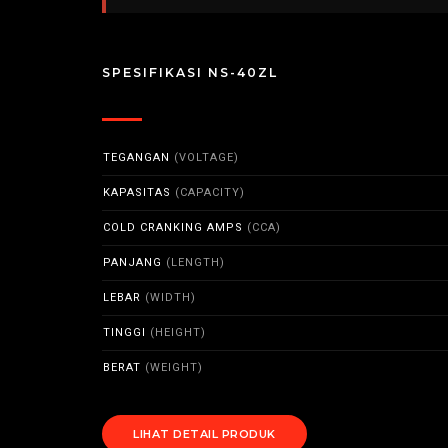
SPESIFIKASI NS-40ZL
TEGANGAN
(VOLTAGE)
KAPASITAS
(CAPACITY)
COLD CRANKING AMPS
(CCA)
PANJANG
(LENGTH)
LEBAR
(WIDTH)
TINGGI
(HEIGHT)
BERAT
(WEIGHT)
LIHAT DETAIL PRODUK