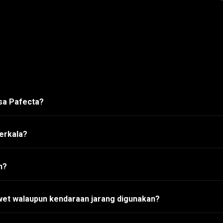
asa Pafecta?
erkala?
h?
wet walaupun kendaraan jarang digunakan?