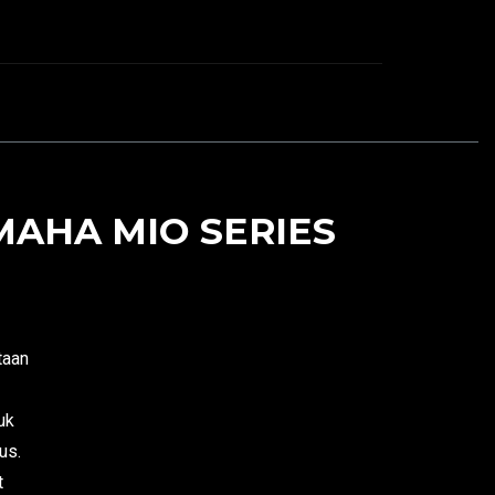
MAHA MIO SERIES
taan
uk
us.
t