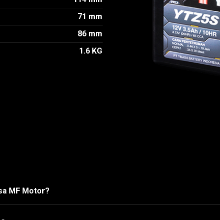
71 mm
86 mm
1.6 KG
asa MF Motor?