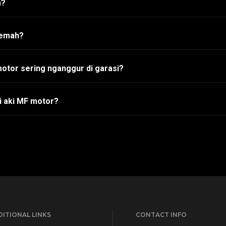
a?
lemah?
otor sering nganggur di garasi?
i aki MF motor?
ITIONAL LINKS
CONTACT INFO