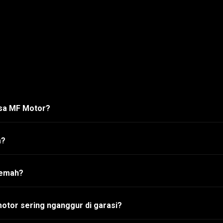
asa MF Motor?
a?
lemah?
otor sering nganggur di garasi?