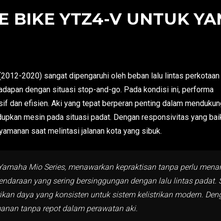
 BIKE YTZ4-V UNTUK YA
012-2020) sangat dipengaruhi oleh beban lalu lintas perkotaan
dapan dengan situasi stop-and-go. Pada kondisi ini, performa
sif dan efisien. Aki yang tepat berperan penting dalam mendukun
upkan mesin pada situasi padat. Dengan responsivitas yang bai
manan saat melintasi jalanan kota yang sibuk.
amaha Mio Series, menawarkan kepraktisan tanpa perlu menamb
endaraan yang sering bersinggungan dengan lalu lintas padat. S
an daya yang konsisten untuk sistem kelistrikan modern. Den
anan tanpa repot dalam perawatan aki.