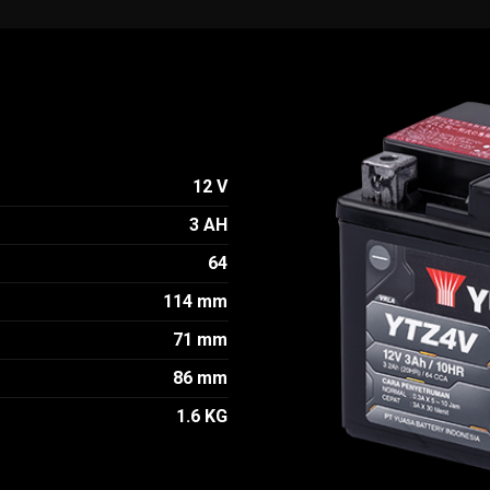
12 V
3 AH
64
114 mm
71 mm
86 mm
1.6 KG