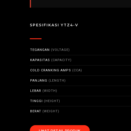
SPESIFIKASI YTZ4-V
TEGANGAN
(VOLTAGE)
KAPASITAS
(CAPACITY)
COLD CRANKING AMPS
(CCA)
PANJANG
(LENGTH)
LEBAR
(WIDTH)
TINGGI
(HEIGHT)
BERAT
(WEIGHT)
LIHAT DETAIL PRODUK