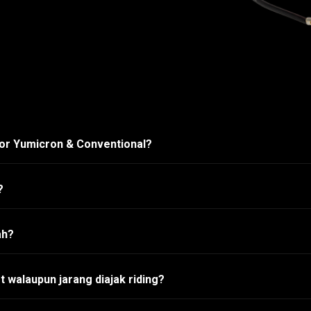
tor Yumicron & Conventional?
?
ah?
 walaupun jarang diajak riding?