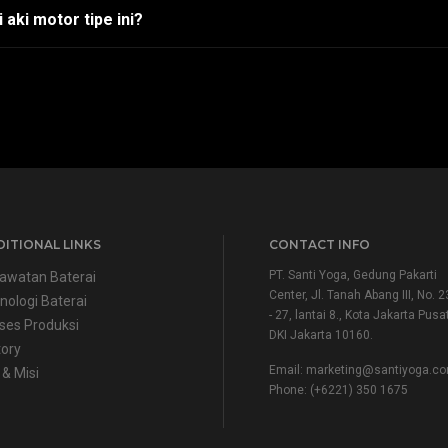
aki motor tipe ini?
ITIONAL LINKS
CONTACT INFO
PT. Santi Yoga, Gedung Pakarti
awatan Baterai
Center, Jl. Tanah Abang III, No. 2
nologi Baterai
- 27, lantai 8., Kota Jakarta Pusat
ses Produksi
DKI Jakarta 10160.
tory
Email:
marketing@santiyoga.c
 & Misi
Phone: (+6221) 350 1675