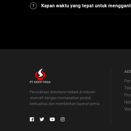
Kapan waktu yang tepat untuk mengganti 
?
ADD
Per
Tek
Perusahaan distributor terbaik di industri
Pro
otomotif dengan memasarkan produk
His
berkualitas dan memberikan layanan prima.
Visi