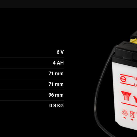
6 V
4 AH
71 mm
71 mm
96 mm
0.8 KG