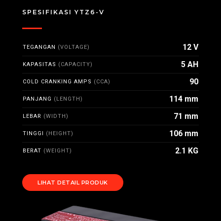
SPESIFIKASI YTZ6-V
12 V
TEGANGAN
(VOLTAGE)
5 AH
KAPASITAS
(CAPACITY)
90
COLD CRANKING AMPS
(CCA)
114 mm
PANJANG
(LENGTH)
71 mm
LEBAR
(WIDTH)
106 mm
TINGGI
(HEIGHT)
2.1 KG
BERAT
(WEIGHT)
LIHAT DETAIL PRODUK