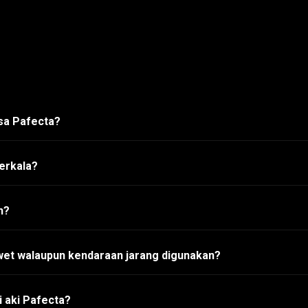
asa Pafecta?
erkala?
h?
wet walaupun kendaraan jarang digunakan?
 aki Pafecta?