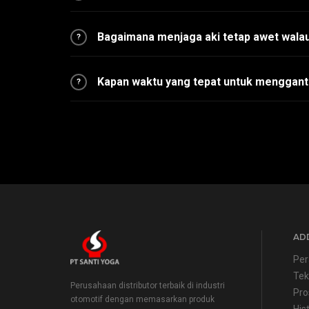
Bagaimana menjaga aki tetap awet walau
?
Kapan waktu yang tepat untuk menggant
?
ADD
Per
Tek
Perusahaan distributor terbaik di industri
Pro
otomotif dengan memasarkan produk