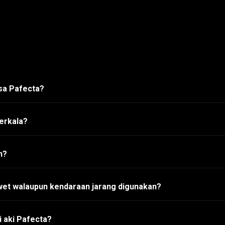
asa Pafecta?
erkala?
h?
wet walaupun kendaraan jarang digunakan?
 aki Pafecta?