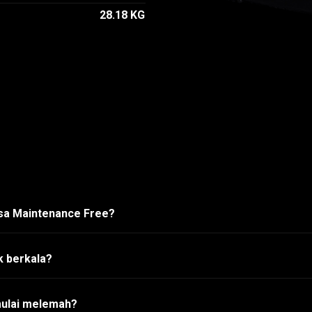
28.18 KG
asa Maintenance Free?
k berkala?
mulai melemah?