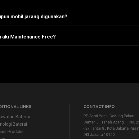
pun mobil jarang digunakan?
i aki Maintenance Free?
ITIONAL LINKS
CONTACT INFO
PT. Santi Yoga, Gedung Pakarti
awatan Baterai
Center, Jl. Tanah Abang III, No. 2
nologi Baterai
- 27, lantai 8., Kota Jakarta Pusat
ses Produksi
DKI Jakarta 10160.