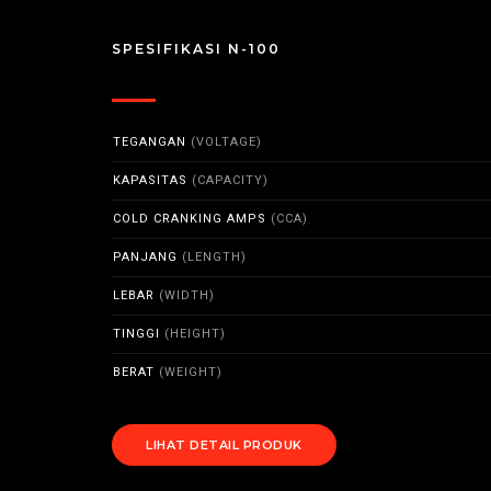
SPESIFIKASI N-100
TEGANGAN
(VOLTAGE)
KAPASITAS
(CAPACITY)
COLD CRANKING AMPS
(CCA)
PANJANG
(LENGTH)
LEBAR
(WIDTH)
TINGGI
(HEIGHT)
BERAT
(WEIGHT)
LIHAT DETAIL PRODUK