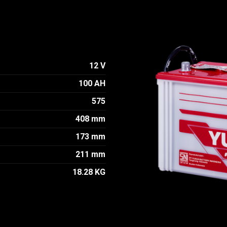
12 V
100 AH
575
408 mm
173 mm
211 mm
18.28 KG