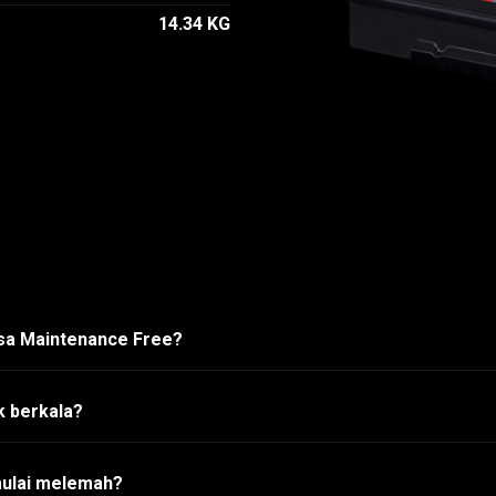
14.34 KG
asa Maintenance Free?
k berkala?
mulai melemah?