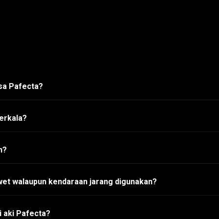
asa Pafecta?
erkala?
h?
wet walaupun kendaraan jarang digunakan?
 aki Pafecta?