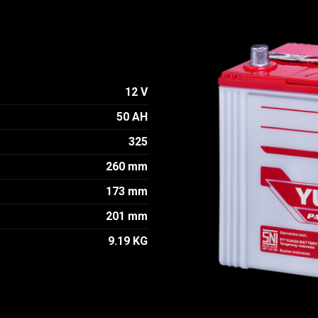
12 V
50 AH
325
260 mm
173 mm
201 mm
9.19 KG