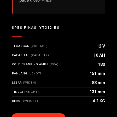
pada motor Anda.
SPESIFIKASI YTX12-BS
12 V
TEGANGAN
(VOLTAGE)
10 AH
KAPASITAS
(CAPACITY)
180
COLD CRANKING AMPS
(CCA)
151 mm
PANJANG
(LENGTH)
88 mm
LEBAR
(WIDTH)
131 mm
TINGGI
(HEIGHT)
4.2 KG
BERAT
(WEIGHT)