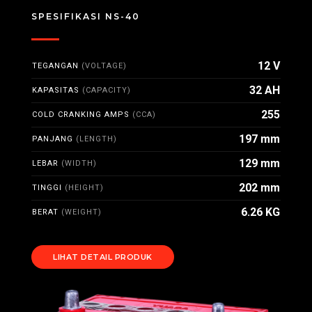
SPESIFIKASI NS-40
12 V
TEGANGAN
(VOLTAGE)
32 AH
KAPASITAS
(CAPACITY)
255
COLD CRANKING AMPS
(CCA)
197 mm
PANJANG
(LENGTH)
129 mm
LEBAR
(WIDTH)
202 mm
TINGGI
(HEIGHT)
6.26 KG
BERAT
(WEIGHT)
LIHAT DETAIL PRODUK