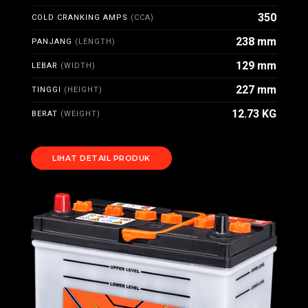
350
COLD CRANKING AMPS
(CCA)
238 mm
PANJANG
(LENGTH)
129 mm
LEBAR
(WIDTH)
227 mm
TINGGI
(HEIGHT)
12.73 KG
BERAT
(WEIGHT)
LIHAT DETAIL PRODUK