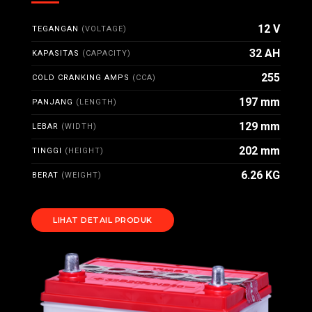
12 V
TEGANGAN
(VOLTAGE)
32 AH
KAPASITAS
(CAPACITY)
255
COLD CRANKING AMPS
(CCA)
197 mm
PANJANG
(LENGTH)
129 mm
LEBAR
(WIDTH)
202 mm
TINGGI
(HEIGHT)
6.26 KG
BERAT
(WEIGHT)
LIHAT DETAIL PRODUK