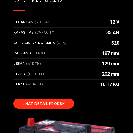
SPESIFIKASI NS-40Z
12 V
TEGANGAN
(VOLTAGE)
35 AH
KAPASITAS
(CAPACITY)
320
COLD CRANKING AMPS
(CCA)
197 mm
PANJANG
(LENGTH)
129 mm
LEBAR
(WIDTH)
202 mm
TINGGI
(HEIGHT)
10.17 KG
BERAT
(WEIGHT)
LIHAT DETAIL PRODUK