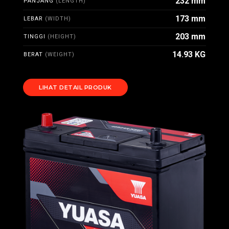
232 mm
PANJANG
(LENGTH)
173 mm
LEBAR
(WIDTH)
203 mm
TINGGI
(HEIGHT)
14.93 KG
BERAT
(WEIGHT)
LIHAT DETAIL PRODUK