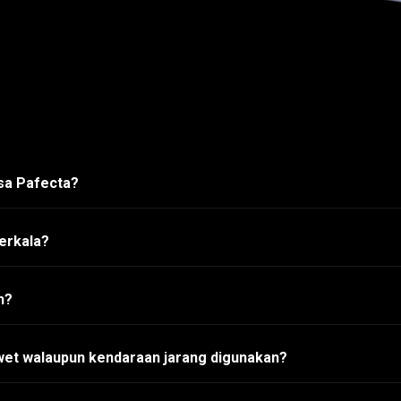
asa Pafecta?
erkala?
h?
wet walaupun kendaraan jarang digunakan?