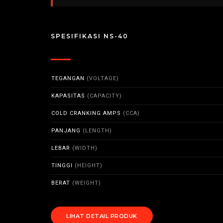
SPESIFIKASI NS-40
TEGANGAN
(VOLTAGE)
KAPASITAS
(CAPACITY)
COLD CRANKING AMPS
(CCA)
PANJANG
(LENGTH)
LEBAR
(WIDTH)
TINGGI
(HEIGHT)
BERAT
(WEIGHT)
LIHAT DETAIL PRODUK