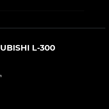
BISHI L-300
n