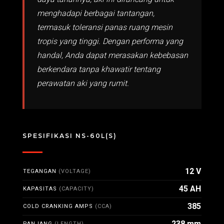
menghadapi berbagai tantangan,
termasuk toleransi panas ruang mesin
tropis yang tinggi. Dengan performa yang
handal, Anda dapat merasakan kebebasan
berkendara tanpa khawatir tentang
perawatan aki yang rumit.
SPESIFIKASI NS-60L(S)
12 V
TEGANGAN
(VOLTAGE)
45 AH
KAPASITAS
(CAPACITY)
385
COLD CRANKING AMPS
(CCA)
238 mm
PANJANG
(LENGTH)