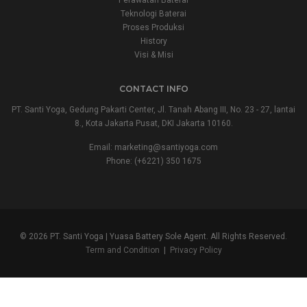
Teknologi Baterai
Proses Produksi
History
Visi & Misi
CONTACT INFO
PT. Santi Yoga, Gedung Pakarti Center, Jl. Tanah Abang III, No. 23 - 27, lantai
8., Kota Jakarta Pusat, DKI Jakarta 10160.
Email:
marketing@santiyoga.com
Phone: (+6221) 350 1675
© 2026 PT. Santi Yoga | Yuasa Battery Sole Agent. All Rights Reserved.
Term and Condition
|
Privacy Policy