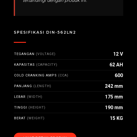
tertandingi dengan produk ini.
SPESIFIKASI DIN-562LN2
12 V
TEGANGAN
(VOLTAGE)
62 AH
KAPASITAS
(CAPACITY)
600
COLD CRANKING AMPS
(CCA)
242 mm
PANJANG
(LENGTH)
175 mm
LEBAR
(WIDTH)
190 mm
TINGGI
(HEIGHT)
15 KG
BERAT
(WEIGHT)