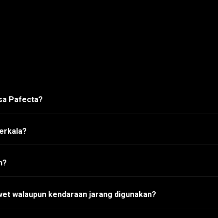
asa Pafecta?
erkala?
h?
wet walaupun kendaraan jarang digunakan?