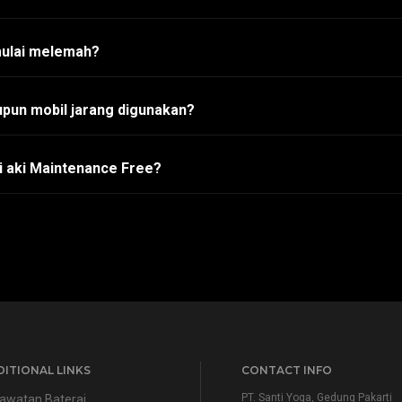
mulai melemah?
pun mobil jarang digunakan?
i aki Maintenance Free?
ITIONAL LINKS
CONTACT INFO
PT. Santi Yoga, Gedung Pakarti
awatan Baterai