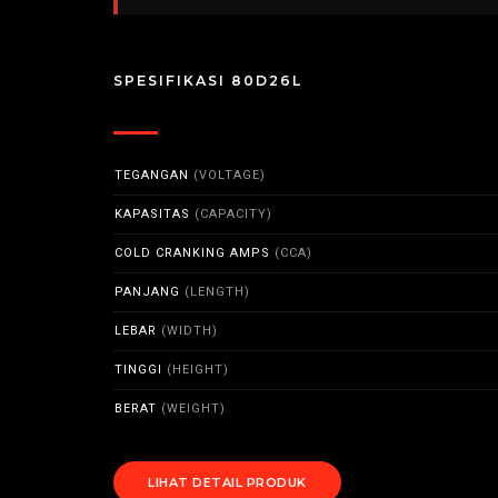
SPESIFIKASI 80D26L
TEGANGAN
(VOLTAGE)
KAPASITAS
(CAPACITY)
COLD CRANKING AMPS
(CCA)
PANJANG
(LENGTH)
LEBAR
(WIDTH)
TINGGI
(HEIGHT)
BERAT
(WEIGHT)
LIHAT DETAIL PRODUK