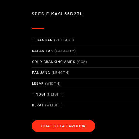
SPESIFIKASI 55D23L
TEGANGAN
(VOLTAGE)
KAPASITAS
(CAPACITY)
COLD CRANKING AMPS
(CCA)
PANJANG
(LENGTH)
LEBAR
(WIDTH)
TINGGI
(HEIGHT)
BERAT
(WEIGHT)
LIHAT DETAIL PRODUK