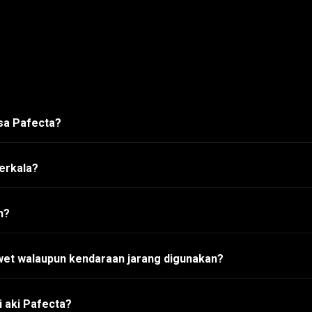
asa Pafecta?
erkala?
h?
wet walaupun kendaraan jarang digunakan?
 aki Pafecta?