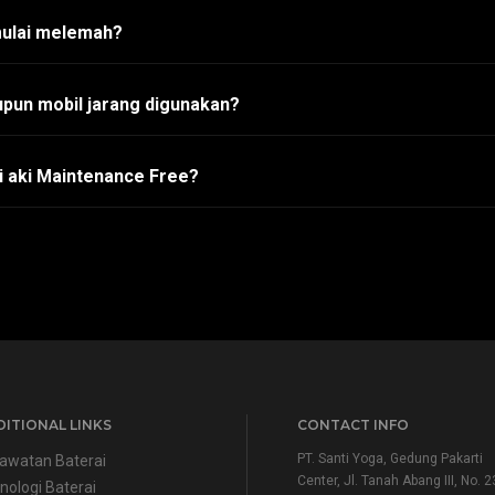
mulai melemah?
pun mobil jarang digunakan?
i aki Maintenance Free?
ITIONAL LINKS
CONTACT INFO
PT. Santi Yoga, Gedung Pakarti
awatan Baterai
Center, Jl. Tanah Abang III, No. 2
nologi Baterai