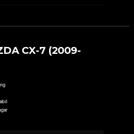
A CX-7 (2009-
ing
abil
agar