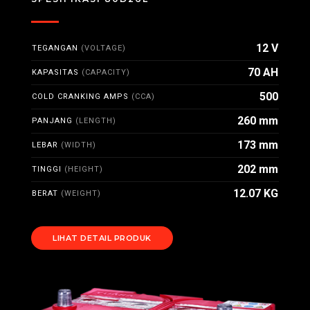
12 V
TEGANGAN
(VOLTAGE)
70 AH
KAPASITAS
(CAPACITY)
500
COLD CRANKING AMPS
(CCA)
260 mm
PANJANG
(LENGTH)
173 mm
LEBAR
(WIDTH)
202 mm
TINGGI
(HEIGHT)
12.07 KG
BERAT
(WEIGHT)
LIHAT DETAIL PRODUK