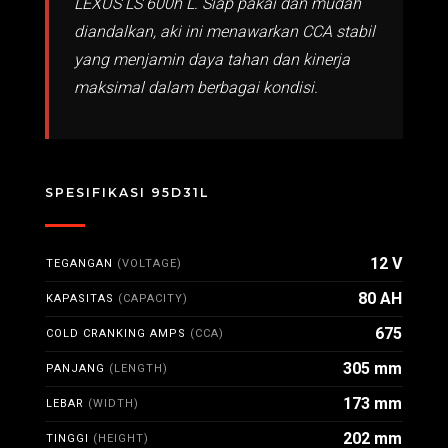
LEXUS LS 600h L. Siap pakai dan mudah
diandalkan, aki ini menawarkan CCA stabil
yang menjamin daya tahan dan kinerja
maksimal dalam berbagai kondisi.
SPESIFIKASI 95D31L
12 V
TEGANGAN
(VOLTAGE)
80 AH
KAPASITAS
(CAPACITY)
675
COLD CRANKING AMPS
(CCA)
305 mm
PANJANG
(LENGTH)
173 mm
LEBAR
(WIDTH)
202 mm
TINGGI
(HEIGHT)