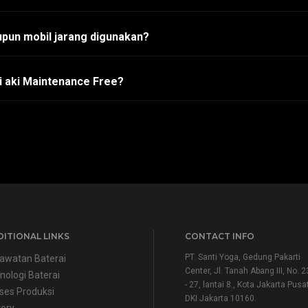
pun mobil jarang digunakan?
i aki Maintenance Free?
ITIONAL LINKS
CONTACT INFO
PT. Santi Yoga, Gedung Pakarti
awatan Baterai
Center, Jl. Tanah Abang III, No. 2
nologi Baterai
- 27, lantai 8., Kota Jakarta Pusat
ses Produksi
DKI Jakarta 10160.