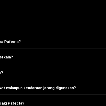
asa Pafecta?
erkala?
h?
wet walaupun kendaraan jarang digunakan?
 aki Pafecta?