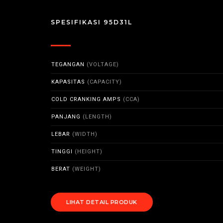
SPESIFIKASI 95D31L
TEGANGAN
(VOLTAGE)
KAPASITAS
(CAPACITY)
COLD CRANKING AMPS
(CCA)
PANJANG
(LENGTH)
LEBAR
(WIDTH)
TINGGI
(HEIGHT)
BERAT
(WEIGHT)
LIHAT DETAIL PRODUK