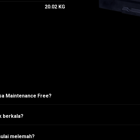
20.02 KG
asa Maintenance Free?
k berkala?
mulai melemah?