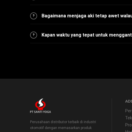
Bagaimana menjaga aki tetap awet walau
?
Kapan waktu yang tepat untuk menggant
?
ADD
Per
Tek
Perusahaan distributor terbaik di industri
Pro
otomotif dengan memasarkan produk