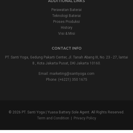
ADDITIONAL LINKS
Perawatan Baterai
Teknologi Baterai
Proses Produksi
History
Visi & Misi
CONTACT INFO
PT. Santi Yoga, Gedung Pakarti Center, Jl. Tanah Abang III, No. 23 - 27, lantai
8., Kota Jakarta Pusat, DKI Jakarta 10160.
Email:
marketing@santiyoga.com
Phone: (+6221) 350 1675
© 2026 PT. Santi Yoga | Yuasa Battery Sole Agent. All Rights Reserved.
Term and Condition
|
Privacy Policy