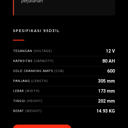
perjalanan.
SPESIFIKASI 95D31L
12 V
TEGANGAN
(VOLTAGE)
80 AH
KAPASITAS
(CAPACITY)
600
COLD CRANKING AMPS
(CCA)
305 mm
PANJANG
(LENGTH)
173 mm
LEBAR
(WIDTH)
202 mm
TINGGI
(HEIGHT)
14.93 KG
BERAT
(WEIGHT)