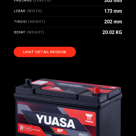
305 mm
PANJANG
(LENGTH)
173 mm
LEBAR
(WIDTH)
202 mm
TINGGI
(HEIGHT)
20.02 KG
BERAT
(WEIGHT)
LIHAT DETAIL PRODUK