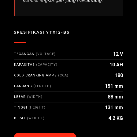
kondisi lingkungan yang menantang.
SPESIFIKASI YTX12-BS
12 V
TEGANGAN
(VOLTAGE)
10 AH
KAPASITAS
(CAPACITY)
180
COLD CRANKING AMPS
(CCA)
151 mm
PANJANG
(LENGTH)
88 mm
LEBAR
(WIDTH)
131 mm
TINGGI
(HEIGHT)
4.2 KG
BERAT
(WEIGHT)