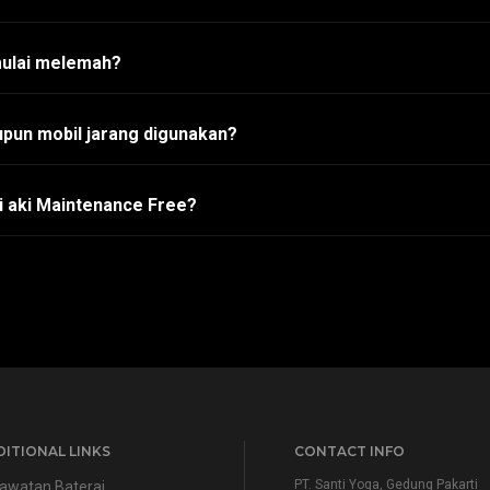
mulai melemah?
pun mobil jarang digunakan?
i aki Maintenance Free?
ITIONAL LINKS
CONTACT INFO
PT. Santi Yoga, Gedung Pakarti
awatan Baterai