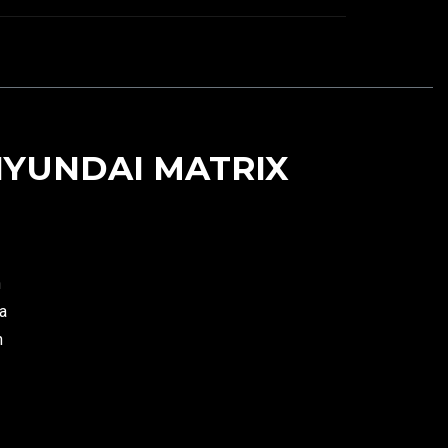
HYUNDAI MATRIX
n
a
n