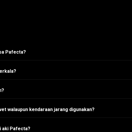
asa Pafecta?
erkala?
h?
wet walaupun kendaraan jarang digunakan?
 aki Pafecta?