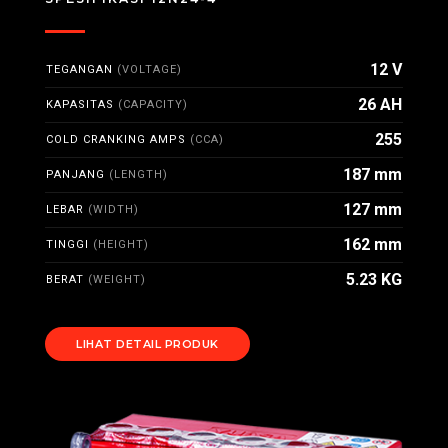
12 V
TEGANGAN
(VOLTAGE)
26 AH
KAPASITAS
(CAPACITY)
255
COLD CRANKING AMPS
(CCA)
187 mm
PANJANG
(LENGTH)
127 mm
LEBAR
(WIDTH)
162 mm
TINGGI
(HEIGHT)
5.23 KG
BERAT
(WEIGHT)
LIHAT DETAIL PRODUK