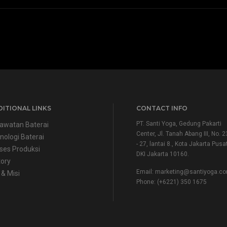
ITIONAL LINKS
CONTACT INFO
PT. Santi Yoga, Gedung Pakarti
awatan Baterai
Center, Jl. Tanah Abang III, No. 2
nologi Baterai
- 27, lantai 8., Kota Jakarta Pusat
ses Produksi
DKI Jakarta 10160.
tory
Email:
marketing@santiyoga.c
 & Misi
Phone: (+6221) 350 1675