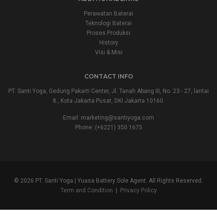
Perawatan Baterai
Teknologi Baterai
Proses Produksi
History
Visi & Misi
CONTACT INFO
PT. Santi Yoga, Gedung Pakarti Center, Jl. Tanah Abang III, No. 23 - 27, lantai
8., Kota Jakarta Pusat, DKI Jakarta 10160.
Email:
marketing@santiyoga.com
Phone: (+6221) 350 1675
© 2026 PT. Santi Yoga | Yuasa Battery Sole Agent. All Rights Reserved.
Term and Condition
|
Privacy Policy