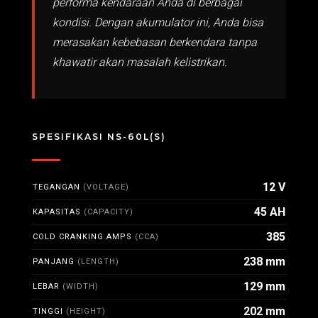
performa kendaraan Anda di berbagai
kondisi. Dengan akumulator ini, Anda bisa
merasakan kebebasan berkendara tanpa
khawatir akan masalah kelistrikan.
SPESIFIKASI NS-60L(S)
12 V
TEGANGAN
(VOLTAGE)
45 AH
KAPASITAS
(CAPACITY)
385
COLD CRANKING AMPS
(CCA)
238 mm
PANJANG
(LENGTH)
129 mm
LEBAR
(WIDTH)
202 mm
TINGGI
(HEIGHT)