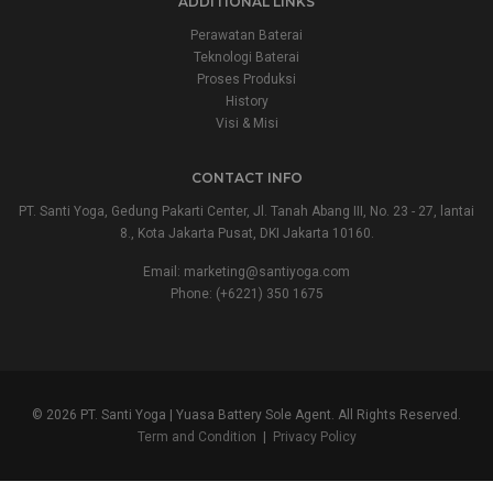
ADDITIONAL LINKS
Perawatan Baterai
Teknologi Baterai
Proses Produksi
History
Visi & Misi
CONTACT INFO
PT. Santi Yoga, Gedung Pakarti Center, Jl. Tanah Abang III, No. 23 - 27, lantai
8., Kota Jakarta Pusat, DKI Jakarta 10160.
Email:
marketing@santiyoga.com
Phone: (+6221) 350 1675
© 2026 PT. Santi Yoga | Yuasa Battery Sole Agent. All Rights Reserved.
Term and Condition
|
Privacy Policy