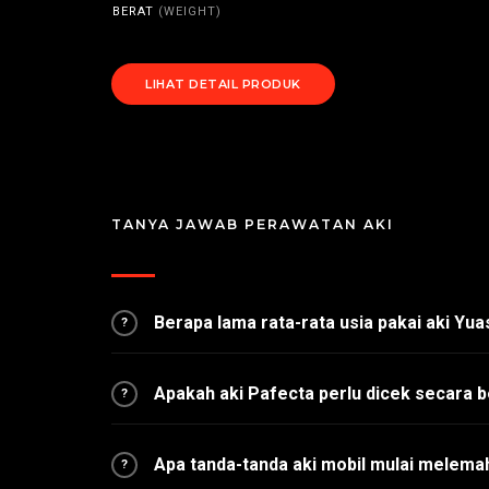
BERAT
(WEIGHT)
LIHAT DETAIL PRODUK
TANYA JAWAB PERAWATAN AKI
Berapa lama rata-rata usia pakai aki Yu
?
Apakah aki Pafecta perlu dicek secara b
?
Apa tanda-tanda aki mobil mulai melema
?