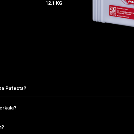
12.1 KG
asa Pafecta?
erkala?
h?