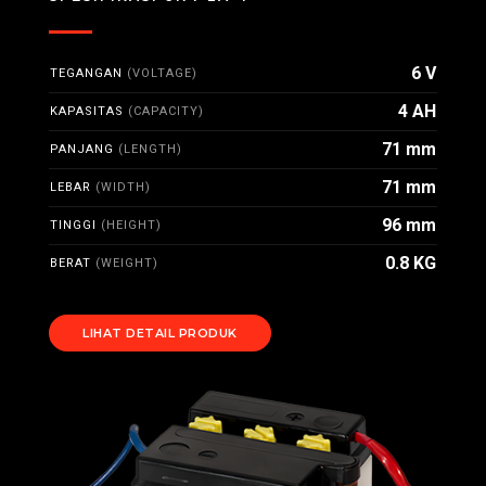
6 V
TEGANGAN
(VOLTAGE)
4 AH
KAPASITAS
(CAPACITY)
71 mm
PANJANG
(LENGTH)
71 mm
LEBAR
(WIDTH)
96 mm
TINGGI
(HEIGHT)
0.8 KG
BERAT
(WEIGHT)
LIHAT DETAIL PRODUK