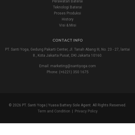
Perawatan Baterai
Teknologi Baterai
Proses Produksi
History
Visi & Misi
CONTACT INFO
PT. Santi Yoga, Gedung Pakarti Center, Jl. Tanah Abang III, No. 23 - 27, lantai
8., Kota Jakarta Pusat, DKI Jakarta 10160.
Email:
marketing@santiyoga.com
Phone: (+6221) 350 1675
© 2026 PT. Santi Yoga | Yuasa Battery Sole Agent. All Rights Reserved.
Term and Condition
|
Privacy Policy