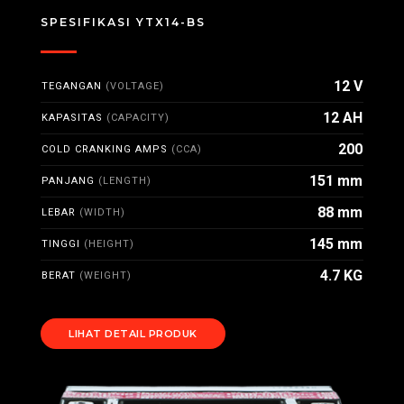
SPESIFIKASI YTX14-BS
12 V
TEGANGAN
(VOLTAGE)
12 AH
KAPASITAS
(CAPACITY)
200
COLD CRANKING AMPS
(CCA)
151 mm
PANJANG
(LENGTH)
88 mm
LEBAR
(WIDTH)
145 mm
TINGGI
(HEIGHT)
4.7 KG
BERAT
(WEIGHT)
LIHAT DETAIL PRODUK