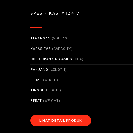
SPESIFIKASI YTZ4-V
TEGANGAN
(VOLTAGE)
KAPASITAS
(CAPACITY)
COLD CRANKING AMPS
(CCA)
PANJANG
(LENGTH)
LEBAR
(WIDTH)
TINGGI
(HEIGHT)
BERAT
(WEIGHT)
LIHAT DETAIL PRODUK