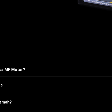
asa MF Motor?
a?
lemah?