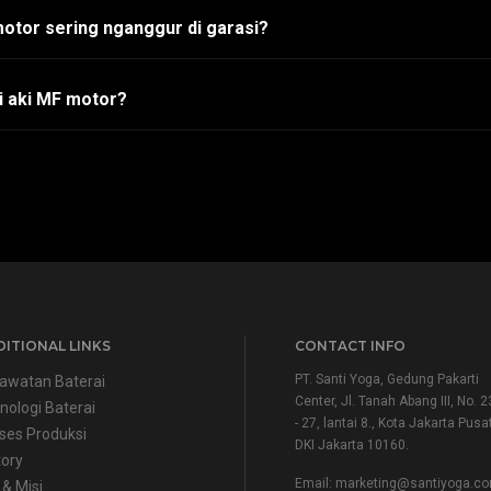
otor sering nganggur di garasi?
i aki MF motor?
ITIONAL LINKS
CONTACT INFO
PT. Santi Yoga, Gedung Pakarti
awatan Baterai
Center, Jl. Tanah Abang III, No. 2
nologi Baterai
- 27, lantai 8., Kota Jakarta Pusat
ses Produksi
DKI Jakarta 10160.
tory
Email:
marketing@santiyoga.c
 & Misi