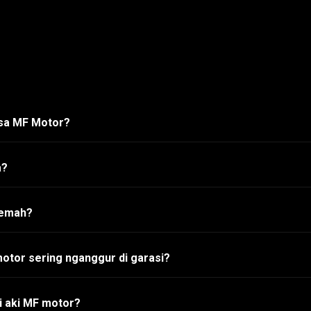
asa MF Motor?
a?
lemah?
otor sering nganggur di garasi?
i aki MF motor?