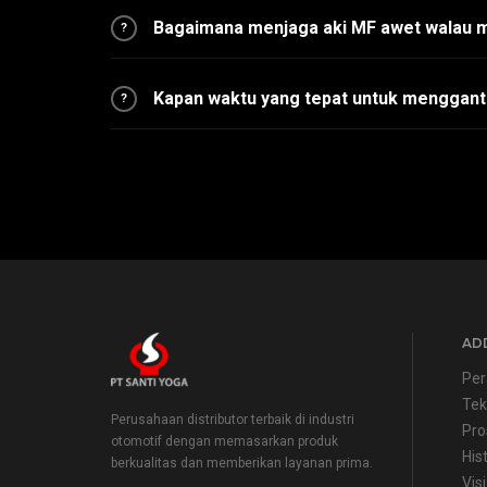
Bagaimana menjaga aki MF awet walau m
?
Kapan waktu yang tepat untuk menggant
?
ADD
Per
Tek
Perusahaan distributor terbaik di industri
Pro
otomotif dengan memasarkan produk
His
berkualitas dan memberikan layanan prima.
Visi