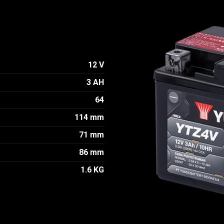
12 V
3 AH
64
114 mm
71 mm
86 mm
1.6 KG