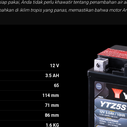
ap pakai, Anda tidak perlu khawatir tentang penambahan air ak
 bahkan di iklim tropis yang panas, memastikan bahwa motor An
12 V
3.5 AH
65
114 mm
71 mm
86 mm
1.6 KG